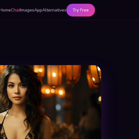
Home
Chat
Images
App
Alternatives
Try Free