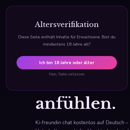
KI Freundin
Altersverifikation
Diese Seite enthält Inhalte für Erwachsene. Bist du
mindestens 18 Jahre alt?
💬 Chat – Kostenlos & Deutsch
Gespräche,
Ich bin 18 Jahre oder älter
Nein, Seite verlassen
sich echt
anfühlen.
Ki-freundin chat kostenlos auf Deutsch – 