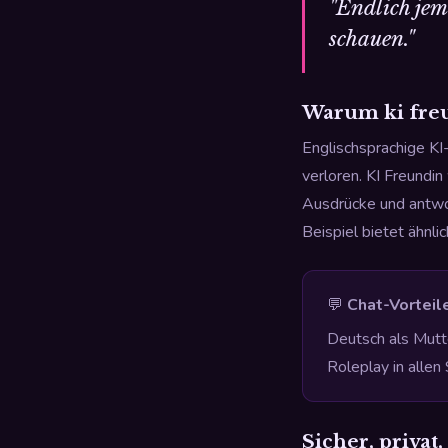
"Endlich je
schauen."
Warum ki freu
Englischsprachige KI
verloren. KI Freundin
Ausdrücke und antwor
Beispiel bietet ähnli
💬
Chat-Vorteile
Deutsch als Mutt
Roleplay in alle
Sicher, priv