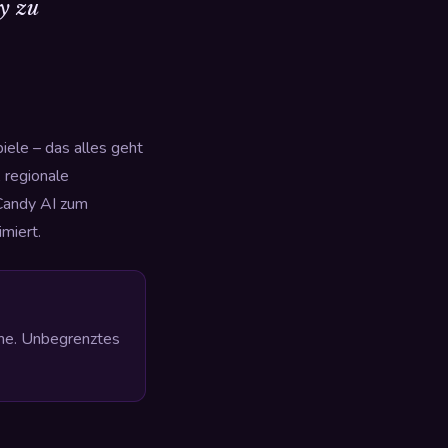
y zu
ele – das alles geht
, regionale
 Candy AI zum
imiert.
che. Unbegrenztes