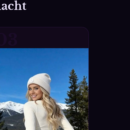
macht
03