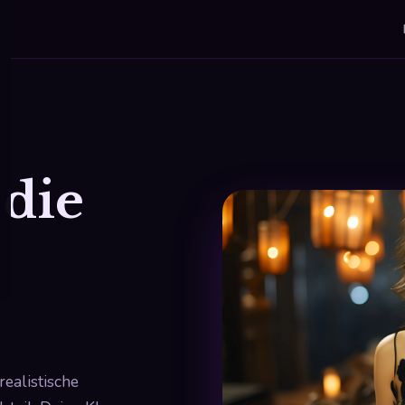
 die
realistische