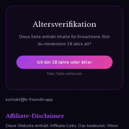
KI Freundin
← Zurück zur Startseite
Altersverifikation
Diese Seite enthält Inhalte für Erwachsene. Bist
Impressum &
du mindestens 18 Jahre alt?
Disclaimer
Ich bin 18 Jahre oder älter
Stand: Januar 2025
Nein, Seite verlassen
Angaben gemäß § 5 TMG
KI Freundin ist ein Informations- und Affiliate-Portal. Kontakt:
kontakt@ki-freundin.app
Affiliate-Disclaimer
Diese Website enthält Affiliate-Links. Das bedeutet: Wenn